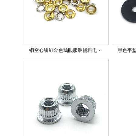
铜空心铆钉金色鸡眼服装辅料电···
黑色平垫圈