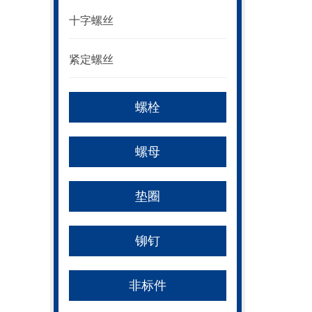
十字螺丝
紧定螺丝
螺栓
螺母
垫圈
铆钉
非标件