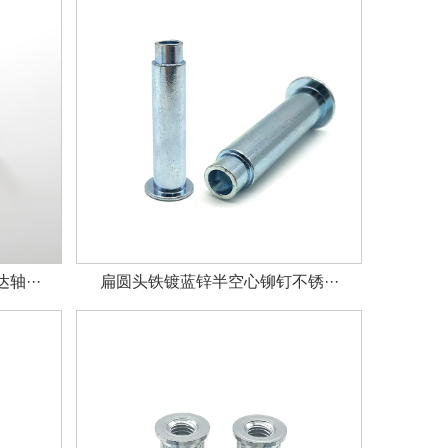
···
扁圆头铁镀蓝锌半空心铆钉不锈···