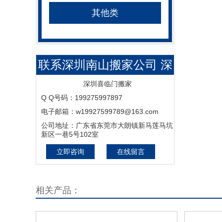
其他类
联系深圳南山搬家公司 深
圳宝安搬家 深圳福田搬家
深圳喜临门搬家
Q Q号码：199275997897
深圳罗湖搬家 深圳龙岗搬
电子邮箱：w19927599789@163.com
家
公司地址：广东省东莞市大朗镇新马莲马坑
新区一巷5号102室
立即咨询
在线留言
相关产品：