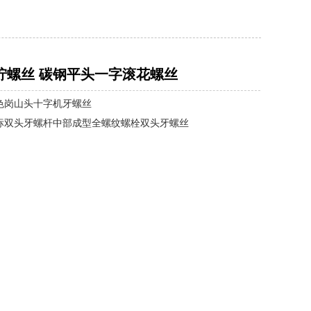
拧螺丝 碳钢平头一字滚花螺丝
色岗山头十字机牙螺丝
标双头牙螺杆中部成型全螺纹螺栓双头牙螺丝