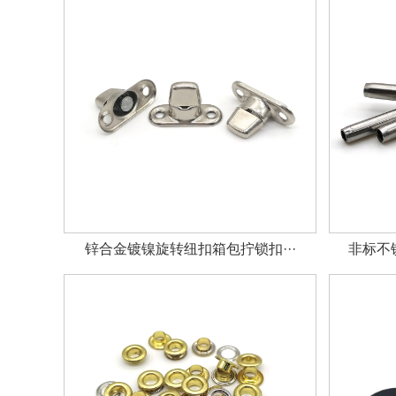
锌合金镀镍旋转纽扣箱包拧锁扣···
非标不锈