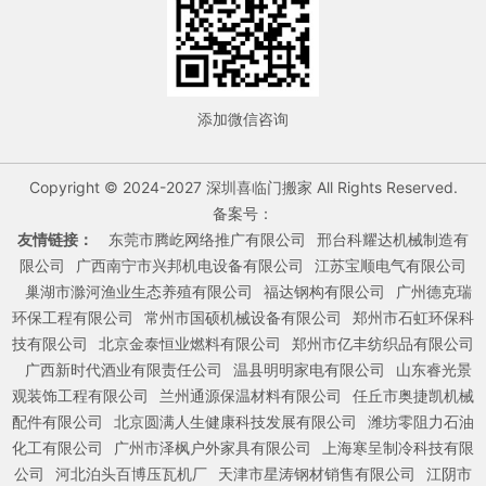
添加微信咨询
Copyright © 2024-2027 深圳喜临门搬家 All Rights Reserved.
备案号：
友情链接：
东莞市腾屹网络推广有限公司
邢台科耀达机械制造有
限公司
广西南宁市兴邦机电设备有限公司
江苏宝顺电气有限公司
巢湖市滁河渔业生态养殖有限公司
福达钢构有限公司
广州德克瑞
环保工程有限公司
常州市国硕机械设备有限公司
郑州市石虹环保科
技有限公司
北京金泰恒业燃料有限公司
郑州市亿丰纺织品有限公司
广西新时代酒业有限责任公司
温县明明家电有限公司
山东睿光景
观装饰工程有限公司
兰州通源保温材料有限公司
任丘市奥捷凯机械
配件有限公司
北京圆满人生健康科技发展有限公司
潍坊零阻力石油
化工有限公司
广州市泽枫户外家具有限公司
上海寒呈制冷科技有限
公司
河北泊头百博压瓦机厂
天津市星涛钢材销售有限公司
江阴市