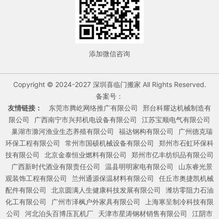
添加微信咨询
Copyright © 2024-2027 深圳喜临门搬家 All Rights Reserved.
备案号：
友情链接：
东莞市腾屹网络推广有限公司
邢台科耀达机械制造有
限公司
广西南宁市兴邦机电设备有限公司
江苏宝顺电气有限公司
巢湖市滁河渔业生态养殖有限公司
福达钢构有限公司
广州德克瑞
环保工程有限公司
常州市国硕机械设备有限公司
郑州市石虹环保科
技有限公司
北京金泰恒业燃料有限公司
郑州市亿丰纺织品有限公司
广西新时代酒业有限责任公司
温县明明家电有限公司
山东睿光景
观装饰工程有限公司
兰州通源保温材料有限公司
任丘市奥捷凯机械
配件有限公司
北京圆满人生健康科技发展有限公司
潍坊零阻力石油
化工有限公司
广州市泽枫户外家具有限公司
上海寒呈制冷科技有限
公司
河北泊头百博压瓦机厂
天津市星涛钢材销售有限公司
江阴市