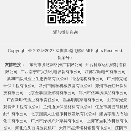
添加微信咨询
Copyright © 2024-2027 深圳喜临门搬家 All Rights Reserved.
备案号：
友情链接：
东莞市腾屹网络推广有限公司
邢台科耀达机械制造有
限公司
广西南宁市兴邦机电设备有限公司
江苏宝顺电气有限公司
巢湖市滁河渔业生态养殖有限公司
福达钢构有限公司
广州德克瑞
环保工程有限公司
常州市国硕机械设备有限公司
郑州市石虹环保科
技有限公司
北京金泰恒业燃料有限公司
郑州市亿丰纺织品有限公司
广西新时代酒业有限责任公司
温县明明家电有限公司
山东睿光景
观装饰工程有限公司
兰州通源保温材料有限公司
任丘市奥捷凯机械
配件有限公司
北京圆满人生健康科技发展有限公司
潍坊零阻力石油
化工有限公司
广州市泽枫户外家具有限公司
上海寒呈制冷科技有限
公司
河北泊头百博压瓦机厂
天津市星涛钢材销售有限公司
江阴市