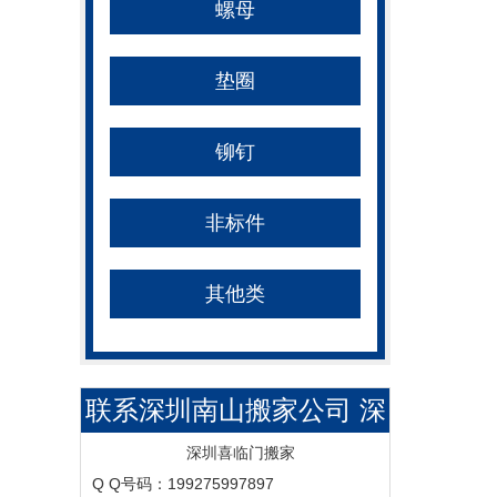
螺母
垫圈
铆钉
非标件
其他类
联系深圳南山搬家公司 深
圳宝安搬家 深圳福田搬家
深圳喜临门搬家
Q Q号码：199275997897