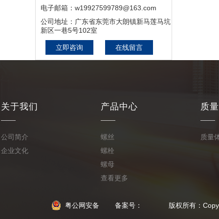
深圳罗湖搬家 深圳龙岗搬
电子邮箱：w19927599789@163.com
家
公司地址：广东省东莞市大朗镇新马莲马坑
新区一巷5号102室
立即咨询
在线留言
关于我们
产品中心
质量
公司简介
螺丝
质量
企业文化
螺栓
螺母
查看更多
粤公网安备
备案号： 版权所有：Copyright © 20